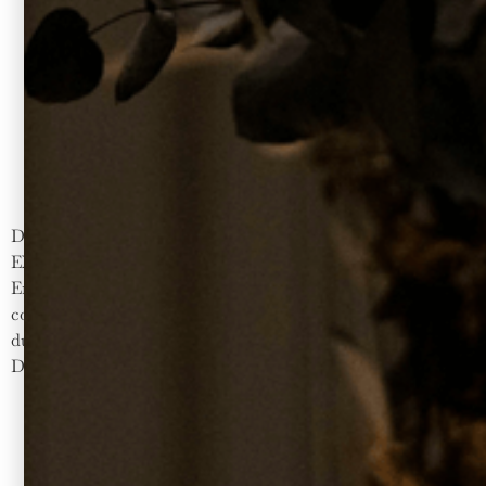
Difficulté Temps Profil Facebook WhatsApp Email
EXCELLENCE MEZ VODKAVANILLE Ajouter au panier
En savoir plus Ingrédients méthode d’autres idées de
cocktails Tous les cocktails Une vodka Made in France, issue
du terroir charentais EXPLORER NOS VODKAS
D’EXCEPTION
L’abus d’alcool est dangereux pour la santé, à consommer avec
modération.