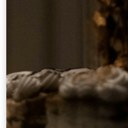
NOS
NOS
UNE
VODKAS
COCKTAILS
HISTOIRE
Tous les
D’EXCEPTION
FRANÇAIS
cocktails
MEZ Vodka
UNE
Signature
Mez On The
Rocks
QUÊTE
MEZ Vodka
Framboise
D’EXCELL
Pink
Rose
Cosmopolitain
Notre histoire
MEZ Vodka
Mez Basil
Passion
Smash
Notre
Hibiscus
processus
Mez Sunset
MEZ Vodka
DEVENIR
Concombre
Café de
MEMBRE
Minuit
MEZ Vodka
Café
Caramel
Velvet
MEZ Vodka
Vanille
Saffron
Martini
MEZ Vodka
Safran
Mez Tonic
MEZ Vodka