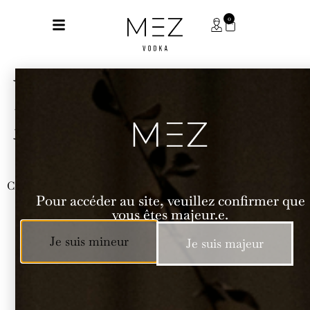
0
VODKA UTILISÉE :
MEZ VODKA
VANILLE
CARAMEL VELVET
Pour accéder au site, veuillez confirmer que
vous êtes majeur.e.
Je suis mineur
Je suis majeur