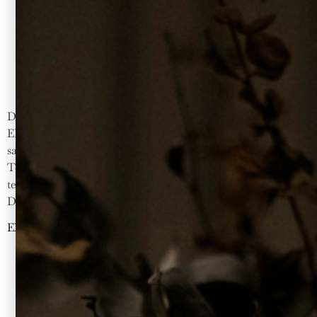
Difficulté Temps Profil Facebook WhatsApp Email
ELEGANCE MEZ VODKAVANILLE Ajouter au panier En
savoir plus Ingrédients méthode d’autres idées de cocktails
Tous les cocktails Une vodka Made in France, issue du
terroir charentais EXPLORER NOS VODKAS
D’EXCEPTION
EXPRESSO MARTINI