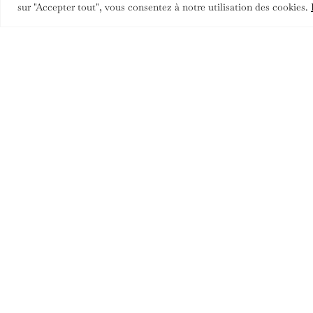
sur "Accepter tout", vous consentez à notre utilisation des cookies.
Toutes
MEZ VODKA SIGNATURE
MEZ VODKA CONCOMBRE
MEZ VODKA PASSION HIBISCUS
MEZ VODKA FRAMBOISE ROSE
MEZ VODKA CAFÉ
MEZ VODKA VANILLE
MEZ VODKA SAFRAN
MEZ VODKA CIGARE ED LIMITÉE
MEZ VODKA COFFRET ÉLÉGANCE
MEZ VODKA COFFRET