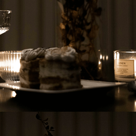
E ET
ir charentais
ION