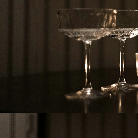
SINGULIÈR
RAFFINÉE
Une vodka Made in France, issue du terro
EXPLORER NOS VODKAS D’EXCEPT