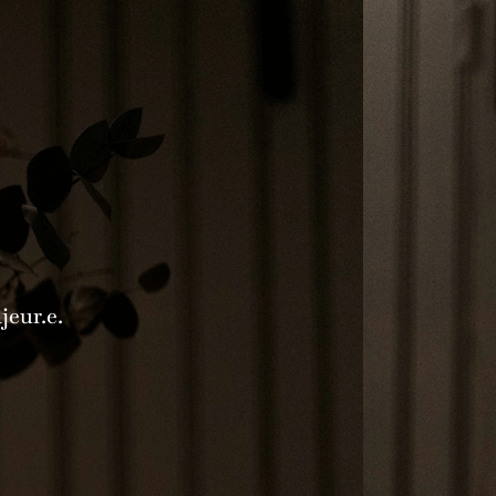
0
jeur.e.